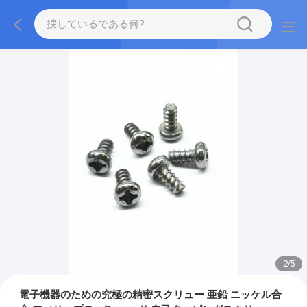
2
/
5
電子機器のための究極の精密スクリュー 亜鉛 ニッケル合