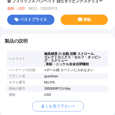
金 フィリップス パンヘッド 自己タッピングスクリュー
価格：USD
MOQ：20000PCS
ベストプライス
接触
製品の説明
,
極高精度 の 自動 切断 スクロール
エレクトロニクス・セルフ・タッピン
ハイライト
グ・スクリュー
,
亜鉛・ニッケル合金自閉螺栓
パッケージの詳細
+ボール紙 カートンに入れなさい
ブランド名
guanbiao
モデル番号
M2.5*6
供給の能力
2000000PCS/day
価格
USD
多くを見て下さい