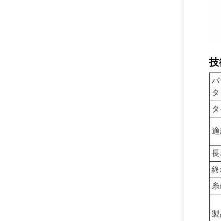
技
パ
タ
タ
適
長
終
糸
製