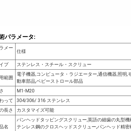
術パラメータ:
ラメー
仕様
イプ
ステンレス・スチール・スクリュー
電子機器,コンピュータ・ラジエーター,通信機器,照明,モ
用範囲
動車部品,ベビーストロール部品
さ
M1-M20
わって
304/306/ 316 ステンレス
の長さ
カスタマイズ可能
パンヘッドタッピングスクリュー,英語の細歯の丸型機
品名
テンレス鋼のクロスヘッドスクリュー,パンヘッド精密