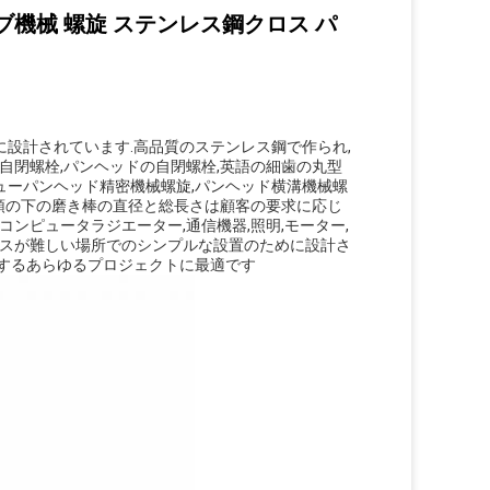
機械 螺旋 ステンレス鋼クロス パ
に設計されています.
高品質のステンレス鋼で作られ,
自閉螺栓,パンヘッドの自閉螺栓,英語の細歯の丸型
クリューパンヘッド精密機械螺旋,パンヘッド横溝機械螺
,頭の下の磨き棒の直径と総長さは顧客の要求に応じ
コンピュータラジエーター,通信機器,照明,モーター,
スが難しい場所でのシンプルな設置のために設計さ
するあらゆるプロジェクトに最適です