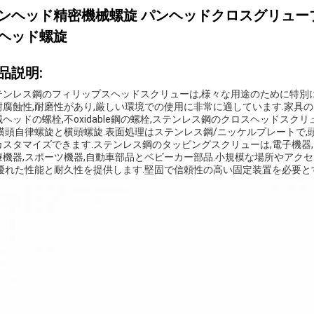
ンヘッド精密機械螺旋 パンヘッドクロスグリューブ
ヘッド螺旋
品説明:
テンレス鋼のフィリップスヘッドスクリューは,様々な用途のために特別
耐腐蝕性,耐磨性があり,厳しい環境での使用に非常に適しています.
家具の
械ヘッドの螺栓,不oxidable鋼の螺栓,ステンレス鋼のクロスヘッドス
,横頭自律螺旋と横頭螺旋.
表面処理はステンレス鋼/ニッケルプレートで
カスタマイズできます.
ステンレス鋼のタッピングスクリューは,電子機器,
療機器,スポーツ機器,自動車部品とベビーカー部品.
小規模な場所やアクセ
,優れた性能と耐久性を提供します.
堅固で信頼性の高い固定装置を必要と