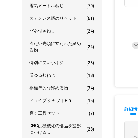
電気メートルねじ
(70)
ステンレス鋼のリベット
(61)
バネ付きねじ
(24)
冷たい先頭に立たれた締め
(24)
る物...
特別に長い小ネジ
(26)
反ゆるむねじ
(13)
非標準的な締める物
(74)
ドライブ シャフトPin
(15)
詳細情
磨く工具セット
(7)
CNCは機械化の部品を旋盤
(23)
にかける...
ヘ