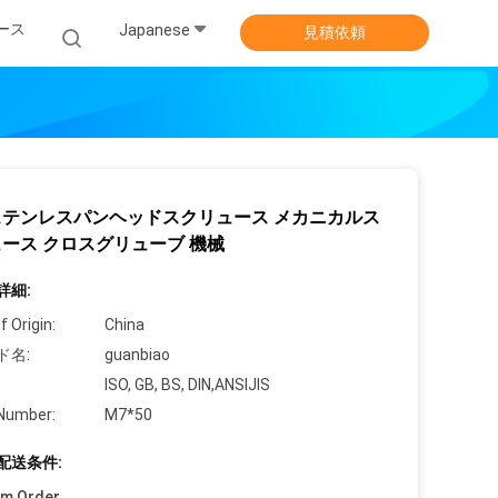
ース
Japanese
見積依頼
ステンレスパンヘッドスクリュース メカニカルス
ース クロスグリューブ 機械
詳細:
f Origin:
China
ド名:
guanbiao
ISO, GB, BS, DIN,ANSIJIS
Number:
M7*50
配送条件:
um Order