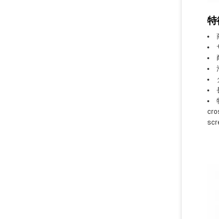
特
cro
scr