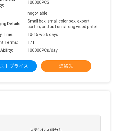
100000PCS
ty:
negotiable
Small box, small color box, export
ing Details:
carton, and put on strong wood pallet
y Time:
10-15 work days
nt Terms:
T/T
Ability:
100000PCs/day
ストプライス
連絡先
:
ステンレス鋼ねじ