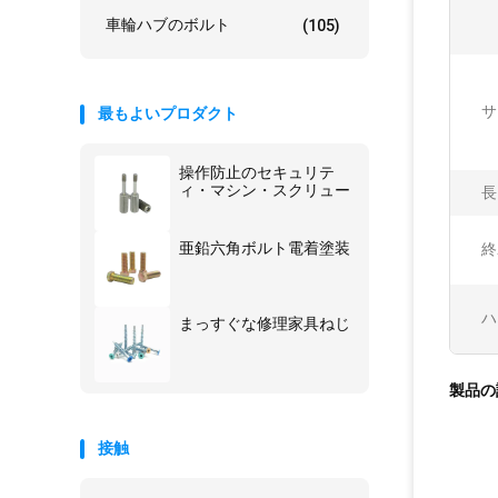
車輪ハブのボルト
(105)
サ
最もよいプロダクト
操作防止のセキュリテ
ィ・マシン・スクリュー
長
亜鉛六角ボルト電着塗装
終
ハ
まっすぐな修理家具ねじ
製品の
接触