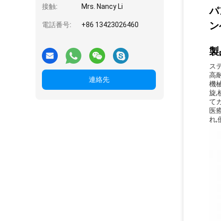
接触:
Mrs. Nancy Li
パ
ン
電話番号:
+86 13423026460
製
ス
高
連絡先
機
旋
て
医
れ