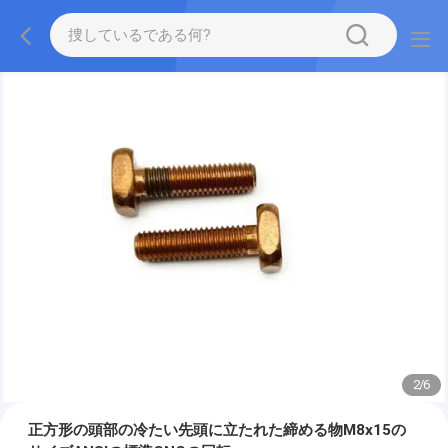
2
/
6
正方形の頭部の冷たい先頭に立たれた締める物M8x15の