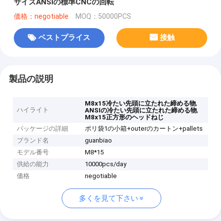
サイズANSIの標準CNCの回転
価格：negotiable
MOQ：50000PCS
ベストプライス
接触
製品の説明
,
M8x15冷たい先頭に立たれた締める物
ハイライト
,
ANSIの冷たい先頭に立たれた締める物
M8x15正方形のヘッドねじ
パッケージの詳細
ポリ袋1の小箱+outerのカートン+pallets
ブランド名
guanbiao
モデル番号
M8*15
供給の能力
10000pcs/day
価格
negotiable
多くを見て下さい