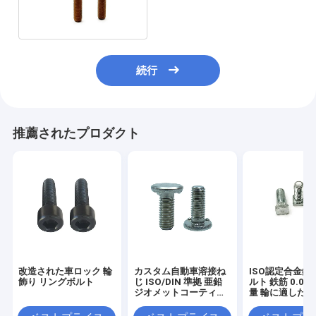
サイズANSIの標準CNCの回
転
続行
推薦されたプロダクト
改造された車ロック 輪
カスタム自動車溶接ね
ISO認定合金鋼
飾り リングボルト
じ ISO/DIN 準拠 亜鉛
ルト 鉄筋 0.05
ジオメットコーティン
量 輪に適した
グ OEM